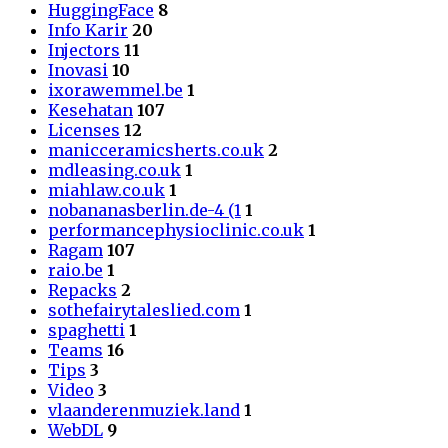
HuggingFace
8
Info Karir
20
Injectors
11
Inovasi
10
ixorawemmel.be
1
Kesehatan
107
Licenses
12
manicceramicsherts.co.uk
2
mdleasing.co.uk
1
miahlaw.co.uk
1
nobananasberlin.de-4 (1
1
performancephysioclinic.co.uk
1
Ragam
107
raio.be
1
Repacks
2
sothefairytaleslied.com
1
spaghetti
1
Teams
16
Tips
3
Video
3
vlaanderenmuziek.land
1
WebDL
9