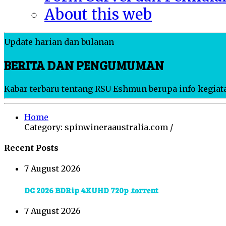
About this web
Update harian dan bulanan
BERITA DAN PENGUMUMAN
Kabar terbaru tentang RSU Eshmun berupa info kegiata
Home
Category: spinwineraaustralia.com /
Recent Posts
7 August 2026
DC 2026 BDRip 4KUHD 720p .t𝐨rr𝐞nt
7 August 2026