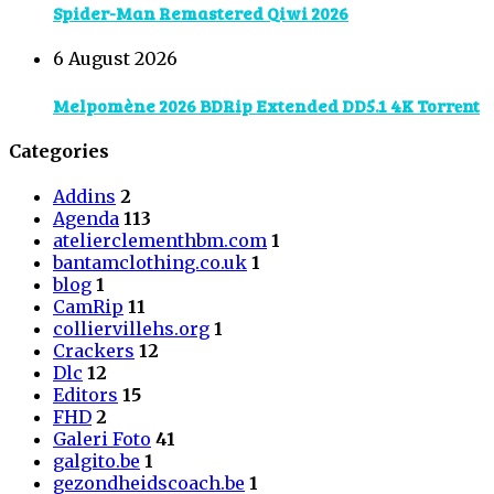
Spider-Man Remastered Qiwi 2026
6 August 2026
Melpomène 2026 BDRip Extended DD5.1 4K Torr𝐞nt
Categories
Addins
2
Agenda
113
atelierclementhbm.com
1
bantamclothing.co.uk
1
blog
1
CamRip
11
colliervillehs.org
1
Crackers
12
Dlc
12
Editors
15
FHD
2
Galeri Foto
41
galgito.be
1
gezondheidscoach.be
1