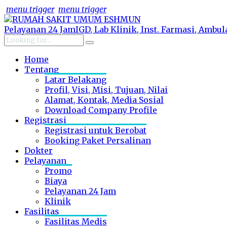
menu trigger
menu trigger
Pelayanan 24 Jam
IGD, Lab Klinik, Inst. Farmasi, Ambu
Home
Tentang
Latar Belakang
Profil, Visi, Misi, Tujuan, Nilai
Alamat, Kontak, Media Sosial
Download Company Profile
Registrasi
Registrasi untuk Berobat
Booking Paket Persalinan
Dokter
Pelayanan
Promo
Biaya
Pelayanan 24 Jam
Klinik
Fasilitas
Fasilitas Medis