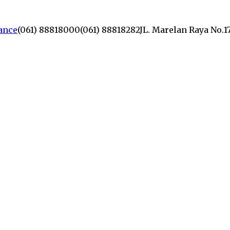
lance
(061) 88818000
(061) 88818282
JL. Marelan Raya No.1