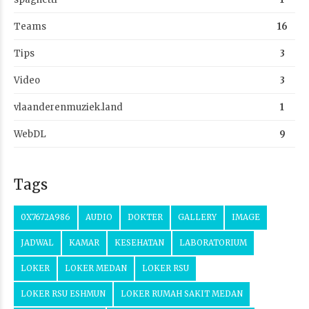
Teams
16
Tips
3
Video
3
vlaanderenmuziek.land
1
WebDL
9
Tags
0X7672A986
AUDIO
DOKTER
GALLERY
IMAGE
JADWAL
KAMAR
KESEHATAN
LABORATORIUM
LOKER
LOKER MEDAN
LOKER RSU
LOKER RSU ESHMUN
LOKER RUMAH SAKIT MEDAN