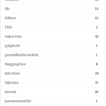
Dlc
12
Editors
15
FHD
2
Galeri Foto
41
galgito.be
1
gezondheidscoach.be
1
HuggingFace
8
Info Karir
20
Injectors
11
Inovasi
10
ixorawemmel.be
1