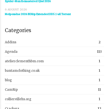
Spider-Man Remastered Qiwi 2026
6 AUGUST 2026
Melpomène 2026 BDRip Extended DD5.1 4K Torr𝐞nt
Categories
Addins
2
Agenda
113
atelierclementhbm.com
1
bantamclothing.co.uk
1
blog
1
CamRip
11
colliervillehs.org
1
Crackers
12