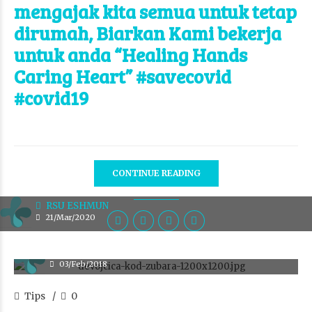
mengajak kita semua untuk tetap
dirumah, Biarkan Kami bekerja
untuk anda “Healing Hands
Caring Heart” #savecovid
#covid19
CONTINUE READING
RSU ESHMUN
21/Mar/2020
RSU ESHMUN
03/Feb/2018
Tips
0