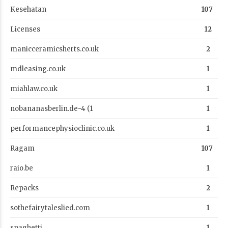
Kesehatan
107
Licenses
12
manicceramicsherts.co.uk
2
mdleasing.co.uk
1
miahlaw.co.uk
1
nobananasberlin.de-4 (1
1
performancephysioclinic.co.uk
1
Ragam
107
raio.be
1
Repacks
2
sothefairytaleslied.com
1
spaghetti
1