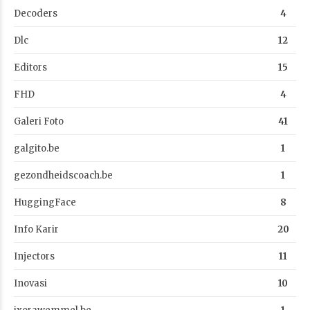
Decoders
4
Dlc
12
Editors
15
FHD
4
Galeri Foto
41
galgito.be
1
gezondheidscoach.be
1
HuggingFace
8
Info Karir
20
Injectors
11
Inovasi
10