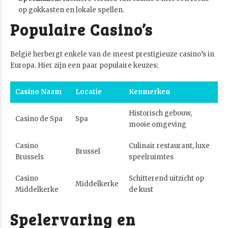
op gokkasten en lokale spellen.
Populaire Casino’s
België herbergt enkele van de meest prestigieuze casino’s in
Europa. Hier zijn een paar populaire keuzes:
Casino Naam
Locatie
Kenmerken
Historisch gebouw,
Casino de Spa
Spa
mooie omgeving
Casino
Culinair restaurant, luxe
Brussel
Brussels
speelruimtes
Casino
Schitterend uitzicht op
Middelkerke
Middelkerke
de kust
Spelervaring en