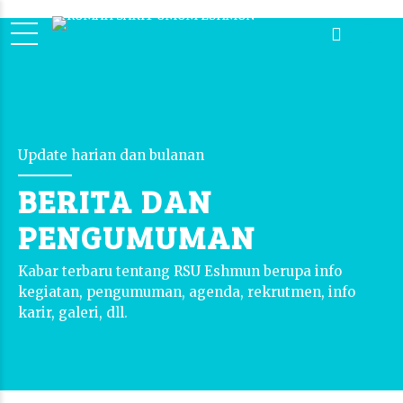
Update harian dan bulanan
BERITA DAN
PENGUMUMAN
Kabar terbaru tentang RSU Eshmun berupa info
kegiatan, pengumuman, agenda, rekrutmen, info
karir, galeri, dll.