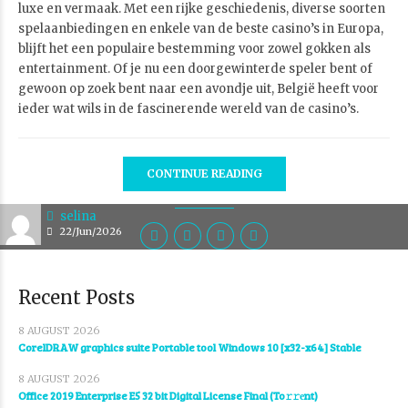
luxe en vermaak. Met een rijke geschiedenis, diverse soorten
spelaanbiedingen en enkele van de beste casino’s in Europa,
blijft het een populaire bestemming voor zowel gokken als
entertainment. Of je nu een doorgewinterde speler bent of
gewoon op zoek bent naar een avondje uit, België heeft voor
ieder wat wils in de fascinerende wereld van de casino’s.
CONTINUE READING
selina
22/Jun/2026
Recent Posts
8 AUGUST 2026
CorelDRAW graphics suite Portable tool Windows 10 [x32-x64] Stable
8 AUGUST 2026
Office 2019 Enterprise E5 32 bit Digital License Final (To𝚛𝚛еnt)