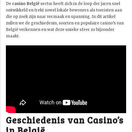
De
casino België
sector heeft zich in de loop der jaren snel
ontwikkeld en trekt zowel lokale bewoners als toeristen aan
die op zoek zijn naar vermaak en spanning. In dit artikel
zullen we de geschiedenis, soorten en populaire casino’s van
België verkennen en wat deze unieke sfeer zo bijzonder
maakt.
Geschiedenis van Casino’s
in België