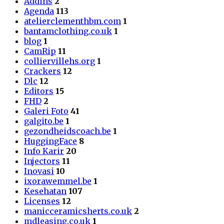
Addins
2
Agenda
113
atelierclementhbm.com
1
bantamclothing.co.uk
1
blog
1
CamRip
11
colliervillehs.org
1
Crackers
12
Dlc
12
Editors
15
FHD
2
Galeri Foto
41
galgito.be
1
gezondheidscoach.be
1
HuggingFace
8
Info Karir
20
Injectors
11
Inovasi
10
ixorawemmel.be
1
Kesehatan
107
Licenses
12
manicceramicsherts.co.uk
2
mdleasing.co.uk
1