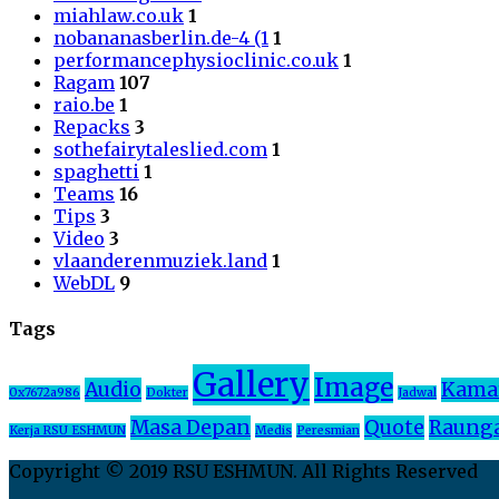
miahlaw.co.uk
1
nobananasberlin.de-4 (1
1
performancephysioclinic.co.uk
1
Ragam
107
raio.be
1
Repacks
3
sothefairytaleslied.com
1
spaghetti
1
Teams
16
Tips
3
Video
3
vlaanderenmuziek.land
1
WebDL
9
Tags
Gallery
Image
Audio
Kama
0x7672a986
Dokter
Jadwal
Masa Depan
Quote
Raung
Kerja RSU ESHMUN
Medis
Peresmian
Copyright © 2019 RSU ESHMUN. All Rights Reserved