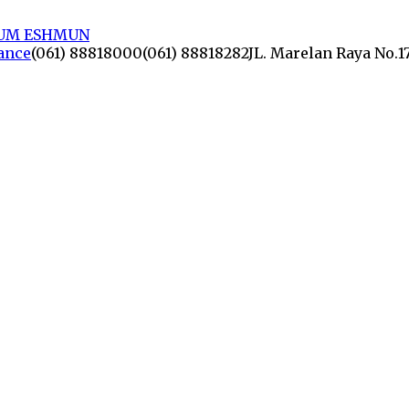
lance
(061) 88818000
(061) 88818282
JL. Marelan Raya No.1