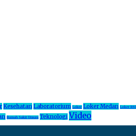
r
Kesehatan
Laboratorium
Loker Medan
Loker
Loker RS
Video
an
Teknologi
Rumah Sakit Umum