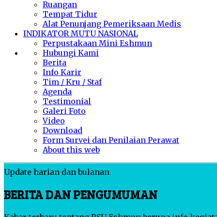
Ruangan
Tempat Tidur
Alat Penunjang Pemeriksaan Medis
INDIKATOR MUTU NASIONAL
Perpustakaan Mini Eshmun
Hubungi Kami
Berita
Info Karir
Tim / Kru / Staf
Agenda
Testimonial
Galeri Foto
Video
Download
Form Survei dan Penilaian Perawat
About this web
Update harian dan bulanan
BERITA DAN PENGUMUMAN
Kabar terbaru tentang RSU Eshmun berupa info kegiata