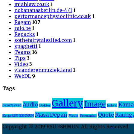
miahlaw.co.uk
1
nobananasberlin.de-4 (1
1
performancephysioclinic.co.uk
1
Ragam
107
raio.be
1
Repacks
1
sothefairytaleslied.com
1
spaghetti
1
Teams
16
Tips
3
Video
3
vlaanderenmuziek.land
1
WebDL
9
Tags
Gallery
Image
Audio
Kama
0x7672a986
Dokter
Jadwal
Masa Depan
Quote
Raung
Kerja RSU ESHMUN
Medis
Peresmian
Copyright © 2019 RSU ESHMUN. All Rights Reserved