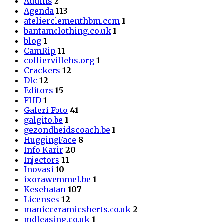
Addins
2
Agenda
113
atelierclementhbm.com
1
bantamclothing.co.uk
1
blog
1
CamRip
11
colliervillehs.org
1
Crackers
12
Dlc
12
Editors
15
FHD
1
Galeri Foto
41
galgito.be
1
gezondheidscoach.be
1
HuggingFace
8
Info Karir
20
Injectors
11
Inovasi
10
ixorawemmel.be
1
Kesehatan
107
Licenses
12
manicceramicsherts.co.uk
2
mdleasing.co.uk
1