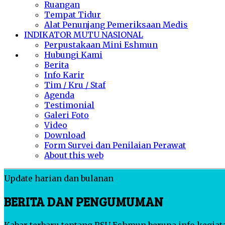
Ruangan
Tempat Tidur
Alat Penunjang Pemeriksaan Medis
INDIKATOR MUTU NASIONAL
Perpustakaan Mini Eshmun
Hubungi Kami
Berita
Info Karir
Tim / Kru / Staf
Agenda
Testimonial
Galeri Foto
Video
Download
Form Survei dan Penilaian Perawat
About this web
Update harian dan bulanan
BERITA DAN PENGUMUMAN
Kabar terbaru tentang RSU Eshmun berupa info kegiata