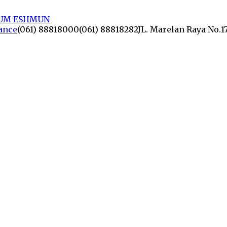
lance
(061) 88818000
(061) 88818282
JL. Marelan Raya No.1