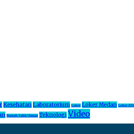
r
Kesehatan
Laboratorium
Loker Medan
Loker
Loker RS
Video
an
Teknologi
Rumah Sakit Umum