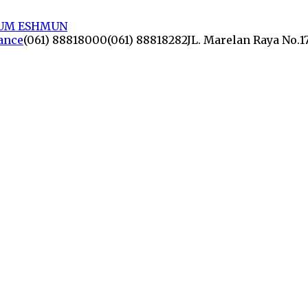
lance
(061) 88818000
(061) 88818282
JL. Marelan Raya No.1