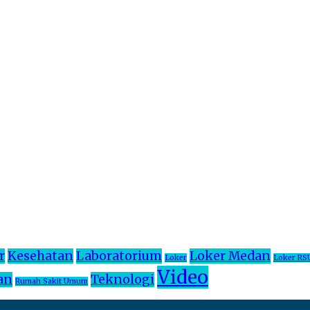
r
Kesehatan
Laboratorium
Loker Medan
Loker
Loker RS
Video
an
Teknologi
Rumah Sakit Umum