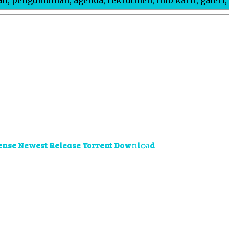
ense Newest Release Torrent Dow𝚗l𝚘аd