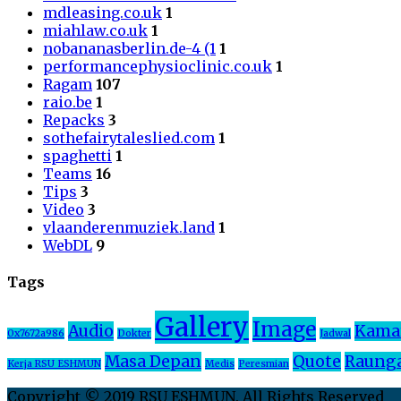
mdleasing.co.uk
1
miahlaw.co.uk
1
nobananasberlin.de-4 (1
1
performancephysioclinic.co.uk
1
Ragam
107
raio.be
1
Repacks
3
sothefairytaleslied.com
1
spaghetti
1
Teams
16
Tips
3
Video
3
vlaanderenmuziek.land
1
WebDL
9
Tags
Gallery
Image
Audio
Kama
0x7672a986
Dokter
Jadwal
Masa Depan
Quote
Raung
Kerja RSU ESHMUN
Medis
Peresmian
Copyright © 2019 RSU ESHMUN. All Rights Reserved