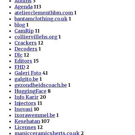
Addins
3
Agenda
113
atelierclementhbm.com
1
bantamclothing.co.uk
1
blog
1
CamRip
11
colliervillehs.org
1
Crackers
12
Decoders
1
Dlc
12
Editors
15
FHD
2
Galeri Foto
41
galgito.be
1
gezondheidscoach.be
1
HuggingFace
8
Info Karir
20
Injectors
11
Inovasi
10
ixorawemmel.be
1
Kesehatan
107
Licenses
12
manicceramicsherts.co.uk
2