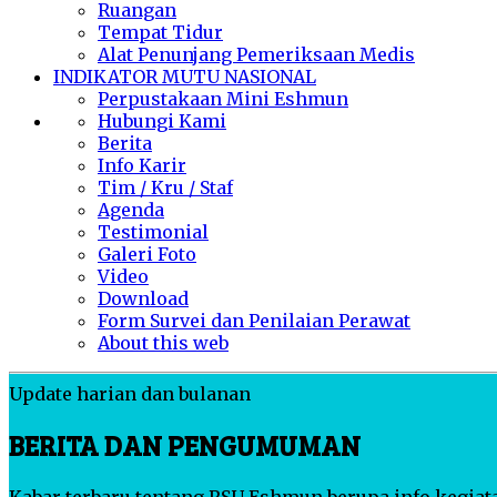
Ruangan
Tempat Tidur
Alat Penunjang Pemeriksaan Medis
INDIKATOR MUTU NASIONAL
Perpustakaan Mini Eshmun
Hubungi Kami
Berita
Info Karir
Tim / Kru / Staf
Agenda
Testimonial
Galeri Foto
Video
Download
Form Survei dan Penilaian Perawat
About this web
Update harian dan bulanan
BERITA DAN PENGUMUMAN
Kabar terbaru tentang RSU Eshmun berupa info kegiata