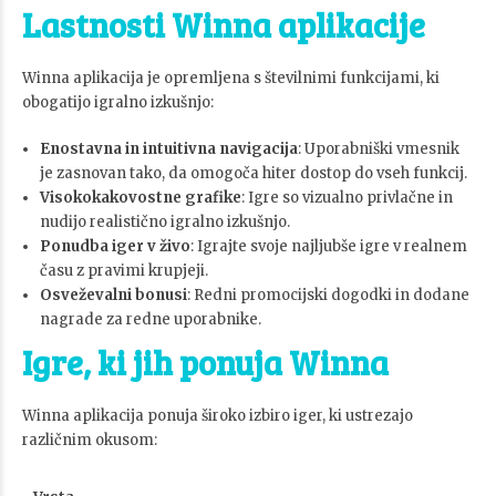
Lastnosti Winna aplikacije
Winna aplikacija je opremljena s številnimi funkcijami, ki
obogatijo igralno izkušnjo:
Enostavna in intuitivna navigacija
: Uporabniški vmesnik
je zasnovan tako, da omogoča hiter dostop do vseh funkcij.
Visokokakovostne grafike
: Igre so vizualno privlačne in
nudijo realistično igralno izkušnjo.
Ponudba iger v živo
: Igrajte svoje najljubše igre v realnem
času z pravimi krupjeji.
Osveževalni bonusi
: Redni promocijski dogodki in dodane
nagrade za redne uporabnike.
Igre, ki jih ponuja Winna
Winna aplikacija ponuja široko izbiro iger, ki ustrezajo
različnim okusom: