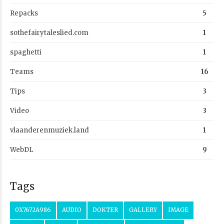
Repacks
5
sothefairytaleslied.com
1
spaghetti
1
Teams
16
Tips
3
Video
3
vlaanderenmuziek.land
1
WebDL
9
Tags
0X7672A986
AUDIO
DOKTER
GALLERY
IMAGE