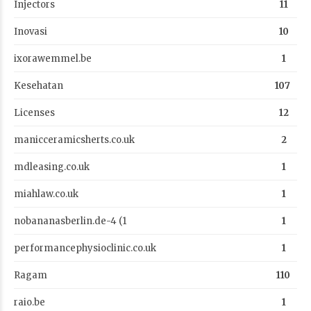
Injectors
11
Inovasi
10
ixorawemmel.be
1
Kesehatan
107
Licenses
12
manicceramicsherts.co.uk
2
mdleasing.co.uk
1
miahlaw.co.uk
1
nobananasberlin.de-4 (1
1
performancephysioclinic.co.uk
1
Ragam
110
raio.be
1