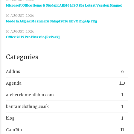
Microsoft Office Home & Student ARM64 ISO File Latest Version Magn𝐞t
10 AUGUST 2026
Made in Abyss: Mezameru Shinpi 2026 HEVC Eng/Jp Yify
10 AUGUST 2026
Office 2019 Pro Plus x86 [RePаck]
Categories
Addins
6
Agenda
113
atelierclementhbm.com
1
bantamclothing.co.uk
1
blog
1
CamRip
11