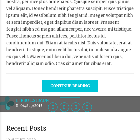
nostra, per inceptos himenaeos. Quisque semper quis purus
vel aliquam. Donec hendrerit pharetra suscipit. Fusce tristique
ipsum elit, id vestibulum nibh feugiat id. Integer volutpat nibh
et sem imperdiet, eget dapibus diam laoreet. Praesent
feugiat nibh sed magna ullamcorper, nec viverra mi tristique.
Fusce rhoncus sapien ultrices, porttitor lectus id,
condimentum dui. Etiam at iaculis nisl. Duis vulputate, erat at
hendrerit tristique, enim velit luctus dui, in malesuada augue
ex quis elit. Maecenas libero dui, venenatis ut lorem quis,
hendrerit aliquam odio. Cras sit amet faucibus erat.
CONTINUE READING
RSU ESHMUN
04/Sep/2015
Recent Posts
10 AUGUST 2026