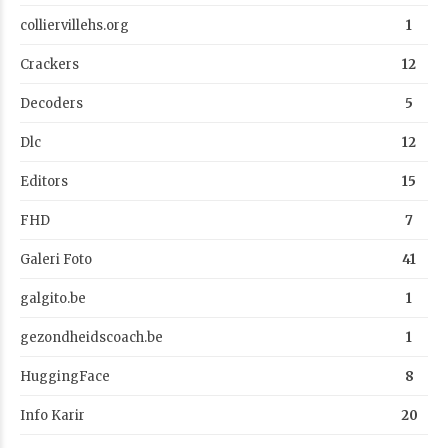
colliervillehs.org
1
Crackers
12
Decoders
5
Dlc
12
Editors
15
FHD
7
Galeri Foto
41
galgito.be
1
gezondheidscoach.be
1
HuggingFace
8
Info Karir
20