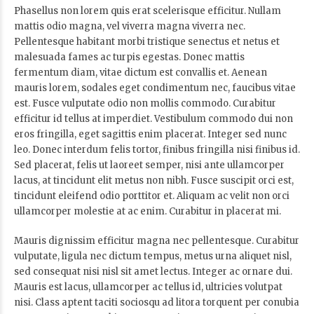
Phasellus non lorem quis erat scelerisque efficitur. Nullam
mattis odio magna, vel viverra magna viverra nec.
Pellentesque habitant morbi tristique senectus et netus et
malesuada fames ac turpis egestas. Donec mattis
fermentum diam, vitae dictum est convallis et. Aenean
mauris lorem, sodales eget condimentum nec, faucibus vitae
est. Fusce vulputate odio non mollis commodo. Curabitur
efficitur id tellus at imperdiet. Vestibulum commodo dui non
eros fringilla, eget sagittis enim placerat. Integer sed nunc
leo. Donec interdum felis tortor, finibus fringilla nisi finibus id.
Sed placerat, felis ut laoreet semper, nisi ante ullamcorper
lacus, at tincidunt elit metus non nibh. Fusce suscipit orci est,
tincidunt eleifend odio porttitor et. Aliquam ac velit non orci
ullamcorper molestie at ac enim. Curabitur in placerat mi.
Mauris dignissim efficitur magna nec pellentesque. Curabitur
vulputate, ligula nec dictum tempus, metus urna aliquet nisl,
sed consequat nisi nisl sit amet lectus. Integer ac ornare dui.
Mauris est lacus, ullamcorper ac tellus id, ultricies volutpat
nisi. Class aptent taciti sociosqu ad litora torquent per conubia