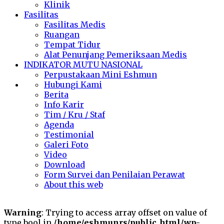
Klinik
Fasilitas
Fasilitas Medis
Ruangan
Tempat Tidur
Alat Penunjang Pemeriksaan Medis
INDIKATOR MUTU NASIONAL
Perpustakaan Mini Eshmun
Hubungi Kami
Berita
Info Karir
Tim / Kru / Staf
Agenda
Testimonial
Galeri Foto
Video
Download
Form Survei dan Penilaian Perawat
About this web
Warning
: Trying to access array offset on value of
type bool in
/home/eshmunrs/public_html/wp-