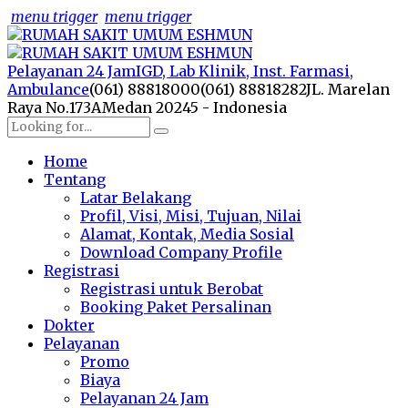
menu trigger
menu trigger
Pelayanan 24 Jam
IGD, Lab Klinik, Inst. Farmasi,
Ambulance
(061) 88818000
(061) 88818282
JL. Marelan
Raya No.173A
Medan 20245 - Indonesia
Home
Tentang
Latar Belakang
Profil, Visi, Misi, Tujuan, Nilai
Alamat, Kontak, Media Sosial
Download Company Profile
Registrasi
Registrasi untuk Berobat
Booking Paket Persalinan
Dokter
Pelayanan
Promo
Biaya
Pelayanan 24 Jam