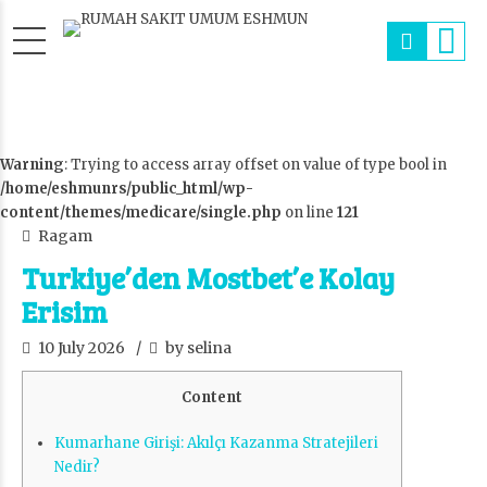
Warning
: Trying to access array offset on value of type bool in
/home/eshmunrs/public_html/wp-
content/themes/medicare/single.php
on line
121
Ragam
Turkiye’den Mostbet’e Kolay
Erisim
10 July 2026
by selina
Content
Kumarhane Girişi: Akılçı Kazanma Stratejileri
Nedir?