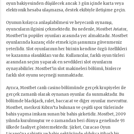
oyun bakiyesinden düşülecek ancak 3 gün içinde karta veya
elektronik hesaba ulaşmazsa, destek ekibiyle iletişime geçin.
Oyunun kolayca anlaşılabilmesi ve heyecanlı oynanışı,
oyuncuların ilgisini çekmektedir. Bu nedenle, Mostbet Aviator,
Mostbet’in popüler oyunları arasında yer almaktadır. Mostbet
oyunlarında kazanç elde etmek için şansınıza güvenmeniz
yeterlidir. Slot oyunlarının her birinin kendine özgü özellikleri
ve kazanma olasılıkları vardır. Kullanıcılar, farklı oyun türleri
arasından seçim yaparak en sevdikleri slot oyunlarını
oynayabilirler. Mostbet’in slot makineleri bölümü, binlerce
farklı slot oyunu seçeneği sunmaktadır.
Ayrıca, Mostbet canlı casino bölümünde gerçek krupiyeler ile
gerçek zamanlı olarak oynanan oyunlar da sunmaktadır. Bu
bölümde blackjack, rulet, baccarat ve diğer oyunlar mevcuttur.
Mostbet, merkezi Kıbrıs’ta bulunan ve çeşitli spor türlerinde
bahis yapma imkanı sunan bir bahis şirketidir. Mostbet, 2009
yılında kurulmuştur ve o zamandan beri dünya genelinde 93
ülkede faaliyet göstermektedir. Şirket, Curacao Oyun
Lisansı’na sahiptir ve bahis sektöründe oldukça itibarlı bir