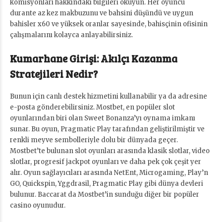
komisyonları hakkındaki bilgileri okuyun. Her oyuncu
durante az kez makbuzunu ve bahsini düşündü ve uygun
bahisler x60 ve yüksek oranlar sayesinde, bahisçinin ofisinin
çalışmalarını kolayca anlayabilirsiniz.
Kumarhane Girişi: Akılçı Kazanma
Stratejileri Nedir?
Bunun için canlı destek hizmetini kullanabilir ya da adresine
e-posta gönderebilirsiniz. Mostbet, en popüler slot
oyunlarından biri olan Sweet Bonanza’yı oynama imkanı
sunar. Bu oyun, Pragmatic Play tarafından geliştirilmiştir ve
renkli meyve sembolleriyle dolu bir dünyada geçer.
Mostbet’te bulunan slot oyunları arasında klasik slotlar, video
slotlar, progresif jackpot oyunları ve daha pek çok çeşit yer
alır. Oyun sağlayıcıları arasında NetEnt, Microgaming, Play’n
GO, Quickspin, Yggdrasil, Pragmatic Play gibi dünya devleri
bulunur. Baccarat da Mostbet’in sunduğu diğer bir popüler
casino oyunudur.