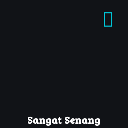
Sangat Senang
3 July 2020
by RSU ESHMUN
Sangat senang dengan pelayanannya, perawatnya cepat
tanggap
Sangat Senang