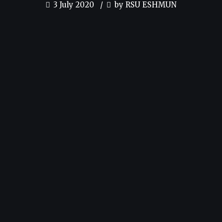
3 July 2020
by RSU ESHMUN
PREVIOUS
Alhamdulillah Bagus
NEXT
Alhamdulillah Memuaskan
Copyright © 2019 RSU ESHMUN. All Rights Reserved