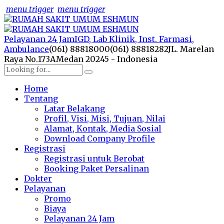
menu trigger
menu trigger
Pelayanan 24 Jam
IGD, Lab Klinik, Inst. Farmasi,
Ambulance
(061) 88818000
(061) 88818282
JL. Marelan
Raya No.173A
Medan 20245 - Indonesia
Home
Tentang
Latar Belakang
Profil, Visi, Misi, Tujuan, Nilai
Alamat, Kontak, Media Sosial
Download Company Profile
Registrasi
Registrasi untuk Berobat
Booking Paket Persalinan
Dokter
Pelayanan
Promo
Biaya
Pelayanan 24 Jam