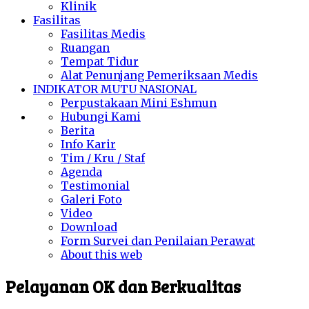
Klinik
Fasilitas
Fasilitas Medis
Ruangan
Tempat Tidur
Alat Penunjang Pemeriksaan Medis
INDIKATOR MUTU NASIONAL
Perpustakaan Mini Eshmun
Hubungi Kami
Berita
Info Karir
Tim / Kru / Staf
Agenda
Testimonial
Galeri Foto
Video
Download
Form Survei dan Penilaian Perawat
About this web
Pelayanan OK dan Berkualitas