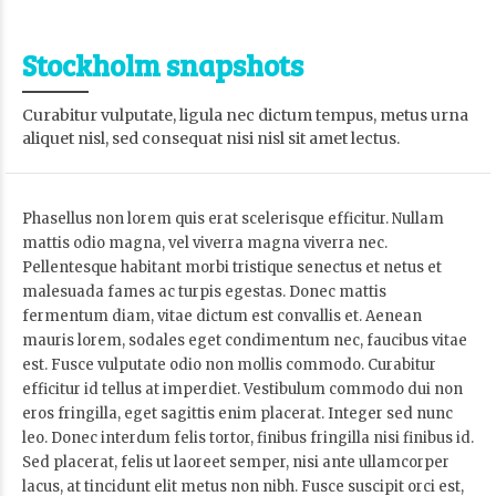
Stockholm snapshots
Curabitur vulputate, ligula nec dictum tempus, metus urna
aliquet nisl, sed consequat nisi nisl sit amet lectus.
Phasellus non lorem quis erat scelerisque efficitur. Nullam
mattis odio magna, vel viverra magna viverra nec.
Pellentesque habitant morbi tristique senectus et netus et
malesuada fames ac turpis egestas. Donec mattis
fermentum diam, vitae dictum est convallis et. Aenean
mauris lorem, sodales eget condimentum nec, faucibus vitae
est. Fusce vulputate odio non mollis commodo. Curabitur
efficitur id tellus at imperdiet. Vestibulum commodo dui non
eros fringilla, eget sagittis enim placerat. Integer sed nunc
leo. Donec interdum felis tortor, finibus fringilla nisi finibus id.
Sed placerat, felis ut laoreet semper, nisi ante ullamcorper
lacus, at tincidunt elit metus non nibh. Fusce suscipit orci est,