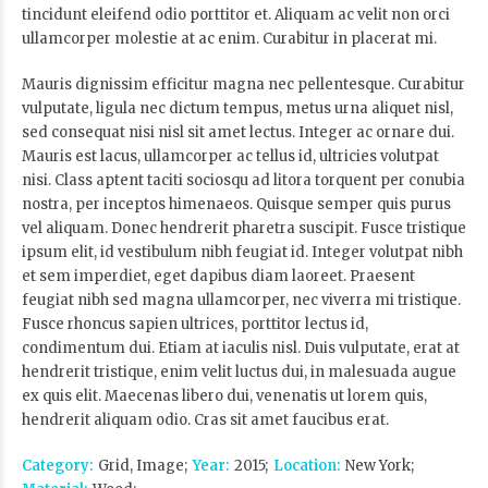
tincidunt eleifend odio porttitor et. Aliquam ac velit non orci
ullamcorper molestie at ac enim. Curabitur in placerat mi.
Mauris dignissim efficitur magna nec pellentesque. Curabitur
vulputate, ligula nec dictum tempus, metus urna aliquet nisl,
sed consequat nisi nisl sit amet lectus. Integer ac ornare dui.
Mauris est lacus, ullamcorper ac tellus id, ultricies volutpat
nisi. Class aptent taciti sociosqu ad litora torquent per conubia
nostra, per inceptos himenaeos. Quisque semper quis purus
vel aliquam. Donec hendrerit pharetra suscipit. Fusce tristique
ipsum elit, id vestibulum nibh feugiat id. Integer volutpat nibh
et sem imperdiet, eget dapibus diam laoreet. Praesent
feugiat nibh sed magna ullamcorper, nec viverra mi tristique.
Fusce rhoncus sapien ultrices, porttitor lectus id,
condimentum dui. Etiam at iaculis nisl. Duis vulputate, erat at
hendrerit tristique, enim velit luctus dui, in malesuada augue
ex quis elit. Maecenas libero dui, venenatis ut lorem quis,
hendrerit aliquam odio. Cras sit amet faucibus erat.
Category
Grid, Image
Year
2015
Location
New York