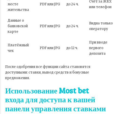
Счёт за ЖКХ
месте
PDF или JPG
до 24 ч.
или телефон
жительства
Данные о
Видна только
банковской
PDF или JPG
до 24 ч.
оператору
карте
При вводе
Платёжный
PDF или JPG
до 12 ч.
первого
чек
депозита
После одобрения все функции сайта становятся
доступными: ставки, вывод средств и бонусные
предложения.
Использование Most bet
входа для доступа к вашей
панели управления ставками