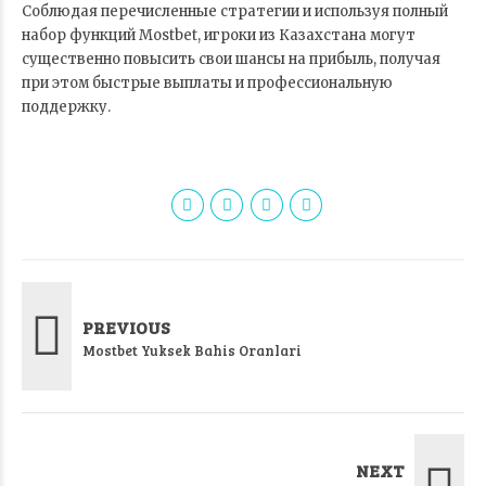
Соблюдая перечисленные стратегии и используя полный
набор функций Mostbet, игроки из Казахстана могут
существенно повысить свои шансы на прибыль, получая
при этом быстрые выплаты и профессиональную
поддержку.
PREVIOUS
Mostbet Yuksek Bahis Oranlari
NEXT