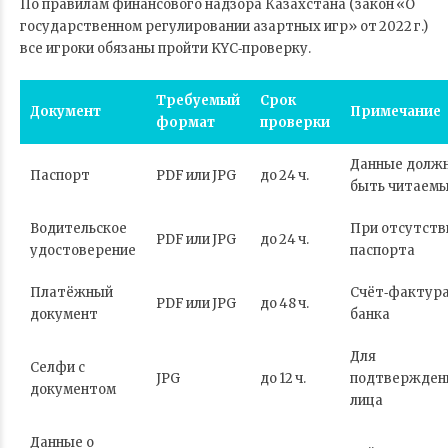
По правилам финансового надзора Казахстана (закон «О
государственном регулировании азартных игр» от 2022 г.)
все игроки обязаны пройти KYC‑проверку.
Требуемый
Срок
Документ
Примечание
формат
проверки
Данные долж
Паспорт
PDF или JPG
до 24 ч.
быть читаем
Водительское
При отсутств
PDF или JPG
до 24 ч.
удостоверение
паспорта
Платёжный
Счёт‑фактур
PDF или JPG
до 48 ч.
документ
банка
Для
Селфи с
JPG
до 12 ч.
подтвержден
документом
лица
Данные о