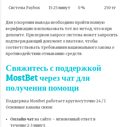
Система Paybox
15‑25 минут
0 %
250 тг
Для ускорения вывода необходимо пройти полную
верификацию и использовать тот же метод, что и при
депозите. При первом запросе система может запросить
подтверждающий документ о платеже, чтобы
соответствовать требованиям национального закона о
противодействии отмыванию средств.
Свяжитесь с поддержкой
MostBet через чат для
получения помощи
Поддержка Mostbet работает круглосуточно 24 / 7.
Основные каналы связи:
Онлайн‑чат
на сайте – мгновенный ответ в
течение 2‑3 минут.